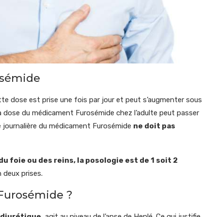
osémide
tte dose est prise une fois par jour et peut s’augmenter sous
 la dose du médicament Furosémide chez l’adulte peut passer
se journalière du médicament Furosémide
ne doit pas
foie ou des reins, la posologie est de 1 soit 2
 deux prises.
Furosémide ?
 diurétique
, agit au niveau de l’anse de Henlé. Ce qui justifie