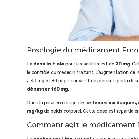
Posologie du médicament Fur
La
dose initiale
pour les adultes est de
20 mg
. Ce
le contrôle du médecin traitant. L’augmentation de
à 40 mg et 80 mg. Il convient de préciser que la do
dépasser 160 mg
.
Dans la prise en charge des
œdèmes cardiaques, du 
mg/kg
de poids corporel. Cette dose est répartie en
Comment agit le médicament 
Le
médicament Furosémide
, pour jouer son r
ôle